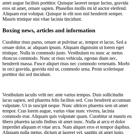
amet augue facilisis porttitor. Quisque laoreet neque luctus, gravida
eros sit amet, ornare sapien. Phasellus mollis mi id auctor eleifend.
Aliquam erat volutpat. Quisque in elit non nisl hendrerit semper.
Mauris tristique nisi vitae lacinia tincidunt.
Boxing news, articles and information
Curabitur risus purus, ornare at pulvinar ac, tempor et lacus. Sed a
ornare dolor, ac aliquam ipsum. Aliquam dignissim ut lorem eget
tristique. Nulla in commodo justo. Vestibulum eu nunc ac metus
rhoncus commodo. Nunc ut risus vehicula, egestas diam nec,
hendrerit massa. Fusce aliquet risus nec commodo venenatis. Morbi
in orci gravida, gravida nisl ut, commodo urna. Proin scelerisque
porttitor dui sed tincidunt.
Vestibulum iaculis velit nec ante varius tempus. Duis sollicitudin
lacus sapien, sed pharetra felis facilisis sed. Cras hendrerit accumsan
vulputate. Ut in suscipit neque. Nunc ultrices pharetra sem sit amet
tempor. Cras lorem augue, varius vitae nunc viverra, lacinia
commodo erat. Aliquam quis vulputate quam. Curabitur ut mauris eu
libero pharetra iaculis finibus sit amet nunc. Nulla at arcu et dolor
imperdiet aliquam et vitae arcu. Nam aliquet eros et tempor dapibus.
Aliquam nulla metus, dictum at laoreet vel, sagittis sit amet justo.