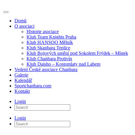
Domů
O asociaci
Historie asociace
Klub Team Knights Praha
Klub HANSOO Mělník
Klub Skanbara Teplice
Klub Bojových umění pod Sokolem Frýdek – Místek
Klub Chanbara Protivín
Klub Daisho – Kostomlaty nad Labem
Vedení České asociace Chanbara
Galerie
Kalendář
Sportchanbara.com
Kontakt
Login
Login