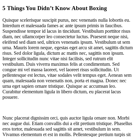
5 Things You Didn’t Know About Boxing
Quisque scelerisque suscipit purus, nec venenatis nulla lobortis eu.
Interdum et malesuada fames ac ante ipsum primis in faucibus.
Suspendisse tempor id lacus in tincidunt. Vestibulum porttitor risus
diam, nec ullamcorper leo consectetur luctus. Praesent neque nisi,
eleifend sed diam sed, ultrices venenatis ipsum. Vestibulum ut sem
urna. Mauris lorem neque, egestas eget arcu sit amet, sagittis dictum
risus. Sed dolor ligula, dictum ac mattis nec, sagittis non ipsum.
Integer sollicitudin nunc vitae nisi facilisis, sed rutrum elit
vestibulum. Duis viverra maximus felis at condimentum. Sed
congue mi vel massa laoreet, vel laoreet risus sollicitudin. Ut
pellentesque est lectus, vitae sodales velit tempus eget. Aenean sem
quam, malesuada non venenatis non, porta et magna. Donec nec
urna eget sapien ornare tristique. Quisque ac accumsan leo.
Curabitur elementum ligula in libero dictum, eu placerat lacus
posuere.
Nunc placerat dignissim orci, quis auctor ligula ornare non. Morbi
nec augue dui. Etiam convallis dui a elit pretium tristique. Phasellus
eros tortor, malesuada sed sagittis sit amet, vestibulum in sem.
Vivamus elementum et est in mollis. Pellentesque pretium turpis sit