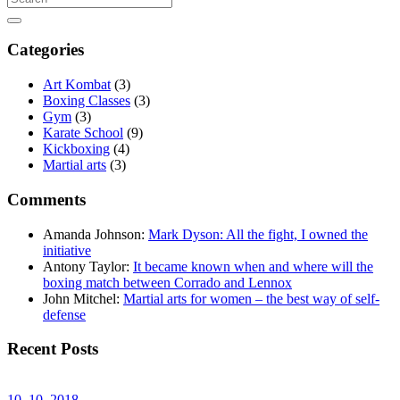
Categories
Art Kombat
(3)
Boxing Classes
(3)
Gym
(3)
Karate School
(9)
Kickboxing
(4)
Martial arts
(3)
Comments
Amanda Johnson
:
Mark Dyson: All the fight, I owned the
initiative
Antony Taylor
:
It became known when and where will the
boxing match between Corrado and Lennox
John Mitchel
:
Martial arts for women – the best way of self-
defense
Recent Posts
10. 10. 2018