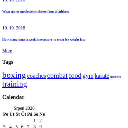
What sports supplements choose famous athletes
10. 10. 2018
How many times a week is necessary to train for weight loss
More
Tags
boxing
combat
food
coaches
gym
karate
matches
training
Calendar
Srpen 2026
Po
Út
St
Čt
Pá
So
Ne
1
2
3
4
5
6
7
8
9