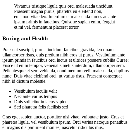
Vivamus tristique ligula quis orci malesuada tincidunt.
Praesent magna purus, pharetra eu eleifend non,
euismod vitae leo. Interdum et malesuada fames ac ante
ipsum primis in faucibus. Quisque sapien enim, feugiat
et mi vel, fermentum placerat tortor.
Boxing and Health
Praesent suscipit, purus tincidunt faucibus gravida, leo quam
ullamcorper risus, quis pretium nibh eros ut purus. Vestibulum ante
ipsum primis in faucibus orci luctus et ultrices posuere cubilia Curae;
Fusce ut enim tempor, venenatis metus interdum, ullamcorper sem.
Pellentesque et sem vehicula, condimentum velit malesuada, dapibus
nunc. Duis vitae eleifend orci, ut varius risus. Praesent consequat
nibh id dictum molestie.
Vestibulum iaculis velit
Nec ante varius tempus
Duis sollicitudin lacus sapien
Sed pharetra felis facilisis sed
Cras eget sapien auctor, porttitor nisi vitae, vulputate justo. Cras et
pharetra ligula, vel vestibulum ipsum. Orci varius natoque penatibus
et magnis dis parturient montes, nascetur ridiculus mus.