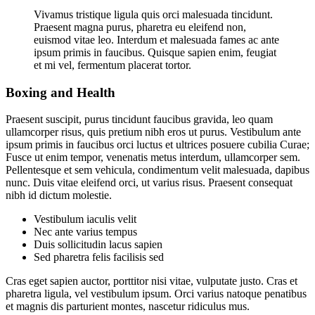
Vivamus tristique ligula quis orci malesuada tincidunt.
Praesent magna purus, pharetra eu eleifend non,
euismod vitae leo. Interdum et malesuada fames ac ante
ipsum primis in faucibus. Quisque sapien enim, feugiat
et mi vel, fermentum placerat tortor.
Boxing and Health
Praesent suscipit, purus tincidunt faucibus gravida, leo quam
ullamcorper risus, quis pretium nibh eros ut purus. Vestibulum ante
ipsum primis in faucibus orci luctus et ultrices posuere cubilia Curae;
Fusce ut enim tempor, venenatis metus interdum, ullamcorper sem.
Pellentesque et sem vehicula, condimentum velit malesuada, dapibus
nunc. Duis vitae eleifend orci, ut varius risus. Praesent consequat
nibh id dictum molestie.
Vestibulum iaculis velit
Nec ante varius tempus
Duis sollicitudin lacus sapien
Sed pharetra felis facilisis sed
Cras eget sapien auctor, porttitor nisi vitae, vulputate justo. Cras et
pharetra ligula, vel vestibulum ipsum. Orci varius natoque penatibus
et magnis dis parturient montes, nascetur ridiculus mus.