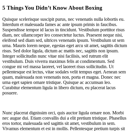
5 Things You Didn’t Know About Boxing
Quisque scelerisque suscipit purus, nec venenatis nulla lobortis eu.
Interdum et malesuada fames ac ante ipsum primis in faucibus.
Suspendisse tempor id lacus in tincidunt. Vestibulum porttitor risus
diam, nec ullamcorper leo consectetur luctus. Praesent neque nisi,
eleifend sed diam sed, ultrices venenatis ipsum. Vestibulum ut sem
urna. Mauris lorem neque, egestas eget arcu sit amet, sagittis dictum
risus. Sed dolor ligula, dictum ac mattis nec, sagittis non ipsum.
Integer sollicitudin nunc vitae nisi facilisis, sed rutrum elit
vestibulum. Duis viverra maximus felis at condimentum. Sed
congue mi vel massa laoreet, vel laoreet risus sollicitudin. Ut
pellentesque est lectus, vitae sodales velit tempus eget. Aenean sem
quam, malesuada non venenatis non, porta et magna. Donec nec
urna eget sapien ornare tristique. Quisque ac accumsan leo.
Curabitur elementum ligula in libero dictum, eu placerat lacus
posuere.
Nunc placerat dignissim orci, quis auctor ligula ornare non. Morbi
nec augue dui. Etiam convallis dui a elit pretium tristique. Phasellus
eros tortor, malesuada sed sagittis sit amet, vestibulum in sem.
Vivamus elementum et est in mollis. Pellentesque pretium turpis sit