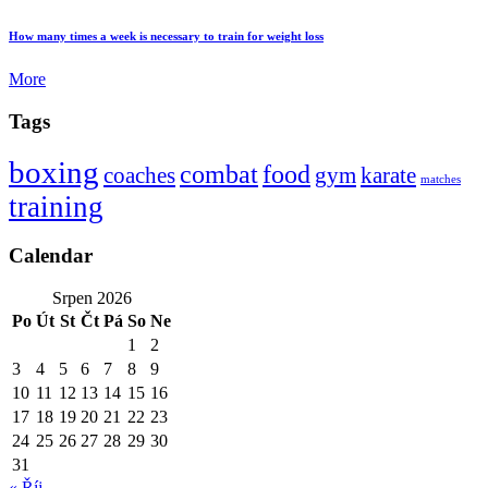
How many times a week is necessary to train for weight loss
More
Tags
boxing
combat
food
coaches
gym
karate
matches
training
Calendar
Srpen 2026
Po
Út
St
Čt
Pá
So
Ne
1
2
3
4
5
6
7
8
9
10
11
12
13
14
15
16
17
18
19
20
21
22
23
24
25
26
27
28
29
30
31
« Říj