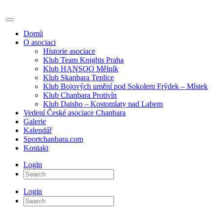
Domů
O asociaci
Historie asociace
Klub Team Knights Praha
Klub HANSOO Mělník
Klub Skanbara Teplice
Klub Bojových umění pod Sokolem Frýdek – Místek
Klub Chanbara Protivín
Klub Daisho – Kostomlaty nad Labem
Vedení České asociace Chanbara
Galerie
Kalendář
Sportchanbara.com
Kontakt
Login
Login