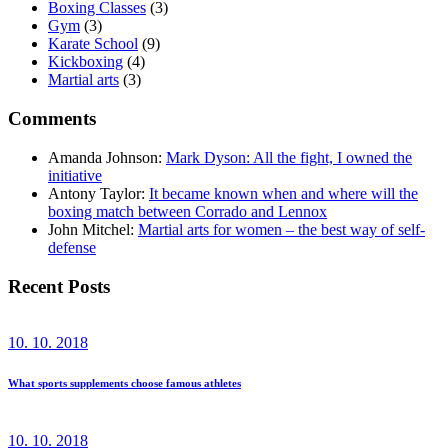
Boxing Classes
(3)
Gym
(3)
Karate School
(9)
Kickboxing
(4)
Martial arts
(3)
Comments
Amanda Johnson
:
Mark Dyson: All the fight, I owned the
initiative
Antony Taylor
:
It became known when and where will the
boxing match between Corrado and Lennox
John Mitchel
:
Martial arts for women – the best way of self-
defense
Recent Posts
10. 10. 2018
What sports supplements choose famous athletes
10. 10. 2018