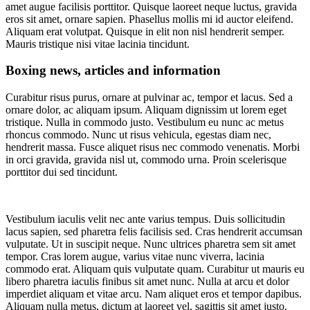
amet augue facilisis porttitor. Quisque laoreet neque luctus, gravida
eros sit amet, ornare sapien. Phasellus mollis mi id auctor eleifend.
Aliquam erat volutpat. Quisque in elit non nisl hendrerit semper.
Mauris tristique nisi vitae lacinia tincidunt.
Boxing news, articles and information
Curabitur risus purus, ornare at pulvinar ac, tempor et lacus. Sed a
ornare dolor, ac aliquam ipsum. Aliquam dignissim ut lorem eget
tristique. Nulla in commodo justo. Vestibulum eu nunc ac metus
rhoncus commodo. Nunc ut risus vehicula, egestas diam nec,
hendrerit massa. Fusce aliquet risus nec commodo venenatis. Morbi
in orci gravida, gravida nisl ut, commodo urna. Proin scelerisque
porttitor dui sed tincidunt.
Vestibulum iaculis velit nec ante varius tempus. Duis sollicitudin
lacus sapien, sed pharetra felis facilisis sed. Cras hendrerit accumsan
vulputate. Ut in suscipit neque. Nunc ultrices pharetra sem sit amet
tempor. Cras lorem augue, varius vitae nunc viverra, lacinia
commodo erat. Aliquam quis vulputate quam. Curabitur ut mauris eu
libero pharetra iaculis finibus sit amet nunc. Nulla at arcu et dolor
imperdiet aliquam et vitae arcu. Nam aliquet eros et tempor dapibus.
Aliquam nulla metus, dictum at laoreet vel, sagittis sit amet justo.