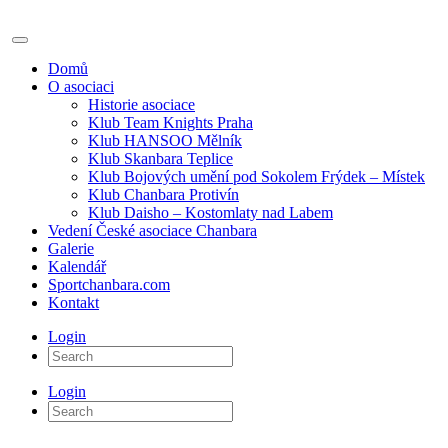
Domů
O asociaci
Historie asociace
Klub Team Knights Praha
Klub HANSOO Mělník
Klub Skanbara Teplice
Klub Bojových umění pod Sokolem Frýdek – Místek
Klub Chanbara Protivín
Klub Daisho – Kostomlaty nad Labem
Vedení České asociace Chanbara
Galerie
Kalendář
Sportchanbara.com
Kontakt
Login
Login