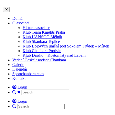
Domů
O asociaci
Historie asociace
Klub Team Knights Praha
Klub HANSOO Mělník
Klub Skanbara Teplice
Klub Bojových umění pod Sokolem Frýdek – Místek
Klub Chanbara Protivín
Klub Daisho – Kostomlaty nad Labem
Vedení České asociace Chanbara
Galerie
Kalendář
Sportchanbara.com
Kontakt
Login
Login